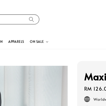
ON
APPARELS
ON SALE
Maxi
Regular
RM 126.
price
Worldw