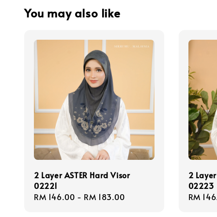
You may also like
2 Layer ASTER Hard Visor
2 Layer
02221
02223
Regular
RM 146.00
-
RM 183.00
Regula
RM 146
price
price