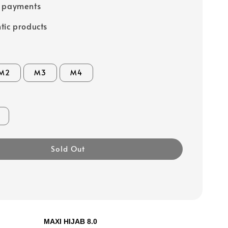
e payments
tic products
M2
M3
M4
Sold Out
MAXI HIJAB 8.0