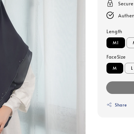
Secur
Authen
Length
M1
FaceSize
M
L
Share