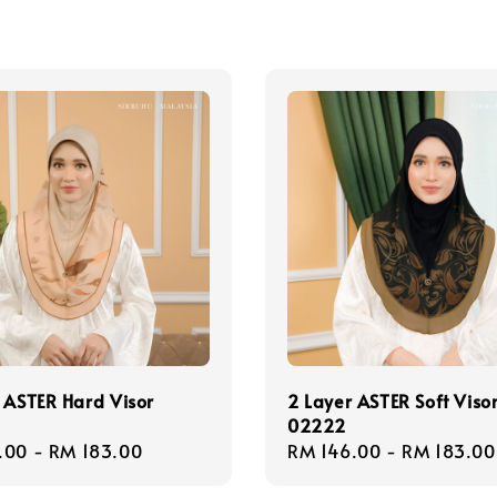
 ASTER Hard Visor
2 Layer ASTER Soft Viso
02222
r
.00
-
RM 183.00
Regular
RM 146.00
-
RM 183.00
price