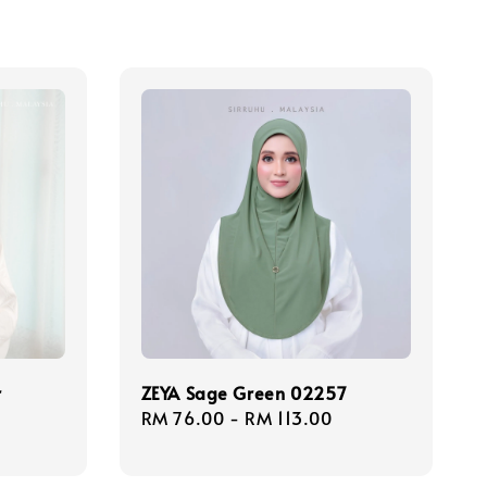
r
ZEYA Sage Green 02257
Regular
RM 76.00
-
RM 113.00
price