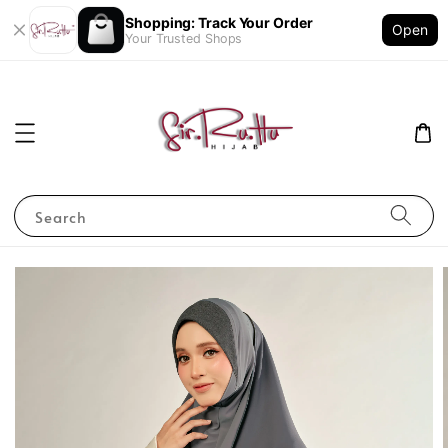
Shopping: Track Your Order
Open
Your Trusted Shops
Search