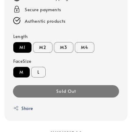
Secure payments
Authentic products
Length
M1
M2
M3
M4
FaceSize
M
L
Sold Out
Share