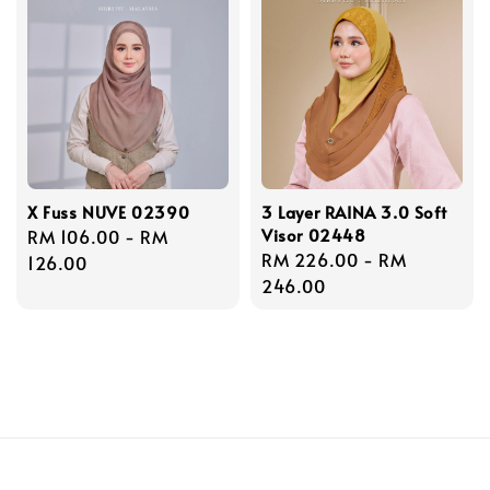
X Fuss NUVE 02390
3 Layer RAINA 3.0 Soft
Visor 02448
Regular
RM 106.00
-
RM
Regular
RM 226.00
-
RM
price
126.00
price
246.00