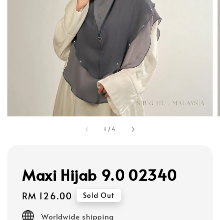
1
/
4
Maxi Hijab 9.0 02340
Regular
RM 126.00
Sold Out
price
Worldwide shipping