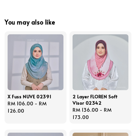
You may also like
X Fuss NUVE 02391
2 Layer FLOREN Soft
Visor 02342
Regular
RM 106.00
-
RM
Regular
RM 136.00
-
RM
price
126.00
price
173.00