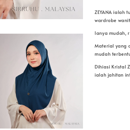
ZEYANA ialah t
wardrobe wanit
Ianya mudah, r
Material yang 
mudah terbentu
Dihiasi Kristal
ialah jahitan i