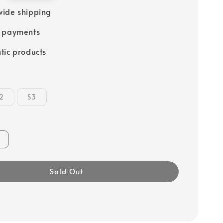
ide shipping
e payments
tic products
2
S3
Sold Out