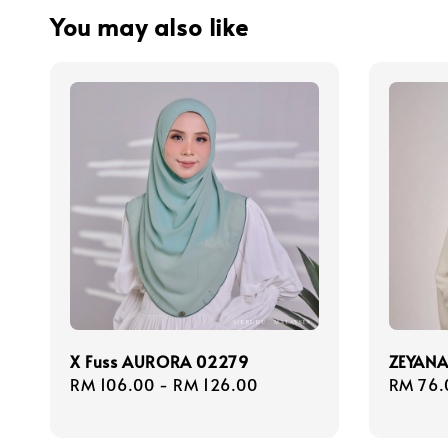
You may also like
X Fuss AURORA 02279
ZEYANA
Regular
RM 106.00
-
RM 126.00
Regula
RM 76.
price
price