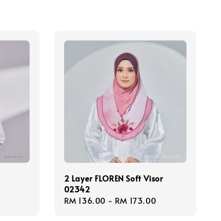
2 Layer FLOREN Soft Visor
02342
Regular
RM 136.00
-
RM 173.00
price