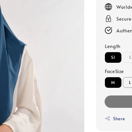
price
Worldw
Secur
Authen
Length
S1
S
FaceSize
M
L
Share