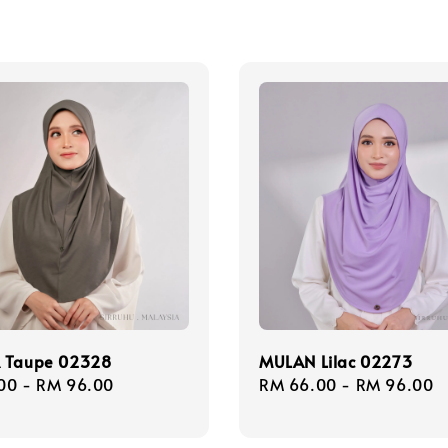
 Taupe 02328
MULAN Lilac 02273
r
00
-
RM 96.00
Regular
RM 66.00
-
RM 96.00
price