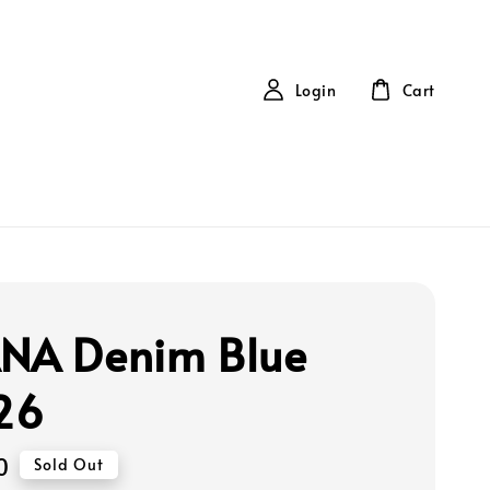
Login
Cart
NA Denim Blue
26
0
Sold Out