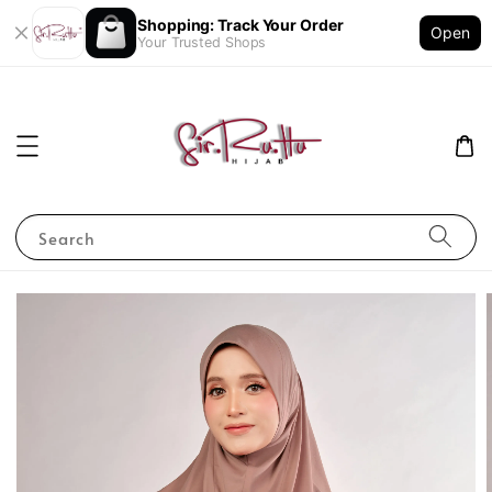
Shopping: Track Your Order
Open
Your Trusted Shops
Search