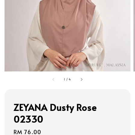
1
/
4
ZEYANA Dusty Rose
02330
Regular
RM 76.00