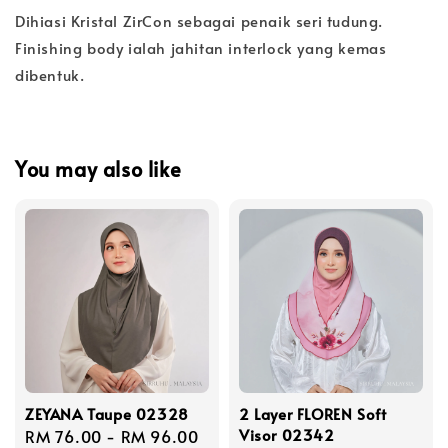
Dihiasi Kristal ZirCon sebagai penaik seri tudung.
Finishing body ialah jahitan interlock yang kemas
dibentuk.
You may also like
ZEYANA Taupe 02328
2 Layer FLOREN Soft
Visor 02342
Regular
RM 76.00
-
RM 96.00