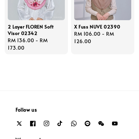
2 Layer FLOREN Soft
X Fuss NUVE 02390
Visor 02342
Regular
RM 106.00
-
RM
Regular
RM 136.00
-
RM
price
126.00
price
173.00
Follow us