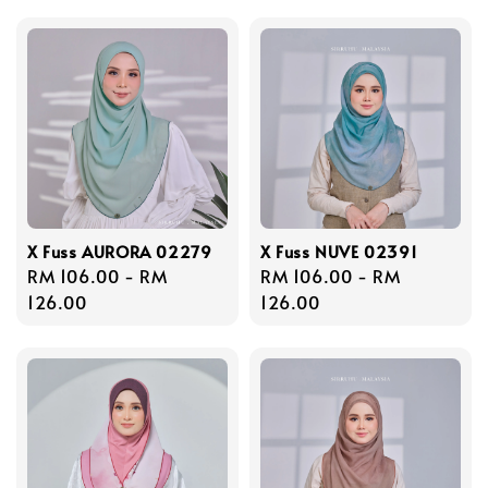
X Fuss AURORA 02279
X Fuss NUVE 02391
Regular
RM 106.00
-
RM
Regular
RM 106.00
-
RM
price
126.00
price
126.00