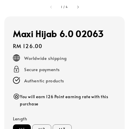
1
/
4
Maxi Hijab 6.0 02063
Regular
RM 126.00
price
Worldwide shipping
Secure payments
Authentic products
You will earn 126 Point earning rate with this
purchase
Length